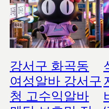
강서구 화곡동
여성알바 강서구
청 고수익알바