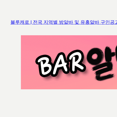
콘
텐
츠
블루캐로 | 전국 지역별 밤알바 및 유흥알바 구인공
로
바
로
가
기