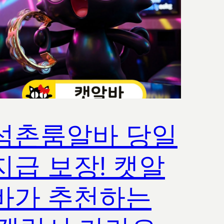
석촌룸알바 당일
지급 보장! 캣알
바가 추천하는