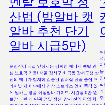
멘탈 보호막 정
산법 (밤알바 캣
알바 추천 단기
알바 시급5만)
석
석
지
운영진이 직접 앞장서는 강력한 매니저 멘탈 안
을
심 보호막 가동! 서울 강서구 화곡동 강서구청 상
입
권의 매너가 철저히 검증된 멤버십 단골 중심 프
석
라이빗 케어 속에서 진상 스트레스 없이 품격 있
케
게 일하는 명품 여성알바 가이드. 시간당 5만 원
주
보장과 반 개 단위 정밀 정산, 강서 전역 픽업 차
시