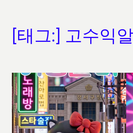
[태그:]
고수익