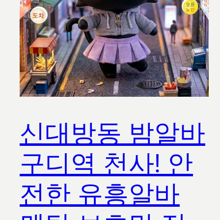
신대방동 밤알바
구디역 천사! 안
전한 유흥알바