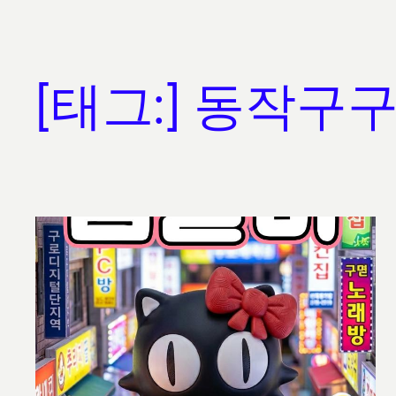
[태그:]
동작구