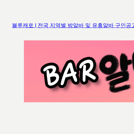
콘
텐
츠
블루캐로 | 전국 지역별 밤알바 및 유흥알바 구인공
로
바
로
가
기