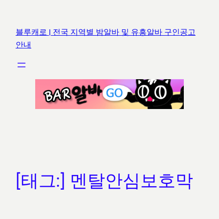
콘
텐
블루캐로 | 전국 지역별 밤알바 및 유흥알바 구인공고
츠
안내
로
바
로
가
기
[태그:]
멘탈안심보호막