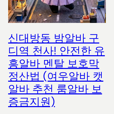
신대방동 밤알바 구
디역 천사! 안전한 유
흥알바 멘탈 보호막
정산법 (여우알바 캣
알바 추천 룸알바 보
증금지원)