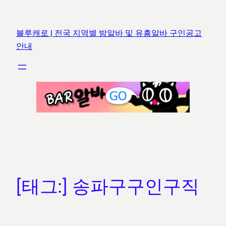
콘
텐
블루캐로 | 전국 지역별 밤알바 및 유흥알바 구인공고
츠
안내
로
바
로
가
기
[태그:]
송파구구인구직