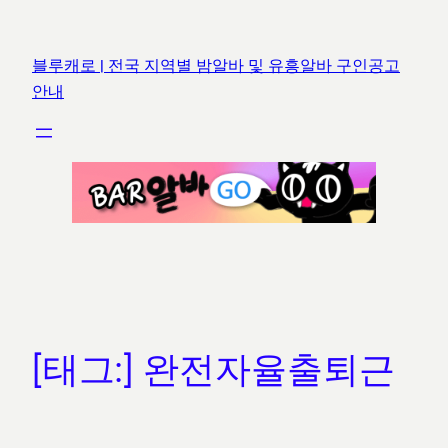
콘
텐
블루캐로 | 전국 지역별 밤알바 및 유흥알바 구인공고
츠
안내
로
바
로
가
기
[태그:]
완전자율출퇴근