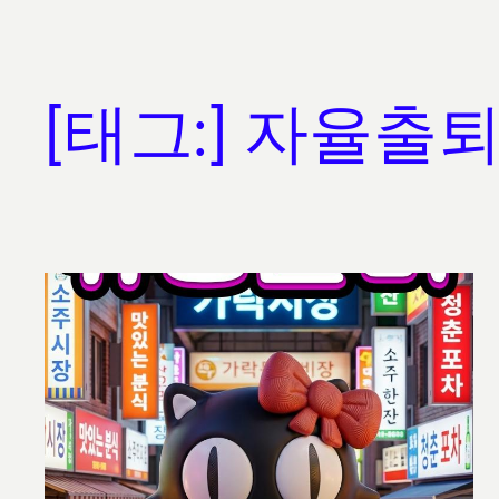
[태그:]
자율출