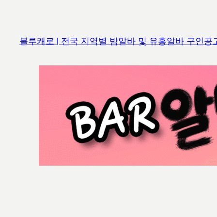
콘
텐
츠
블루캐로 | 전국 지역별 밤알바 및 유흥알바 구인공
로
바
로
가
기