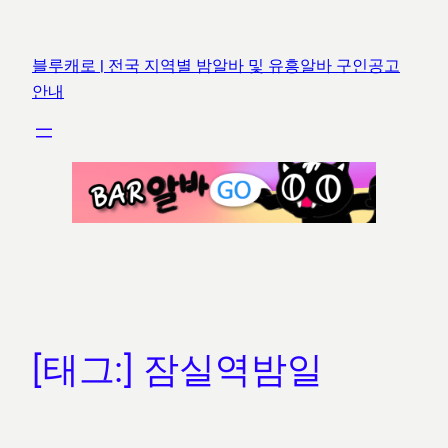
콘
텐
블루캐로 | 전국 지역별 밤알바 및 유흥알바 구인공고
츠
안내
로
바
로
가
기
[태그:]
잠실역밤일