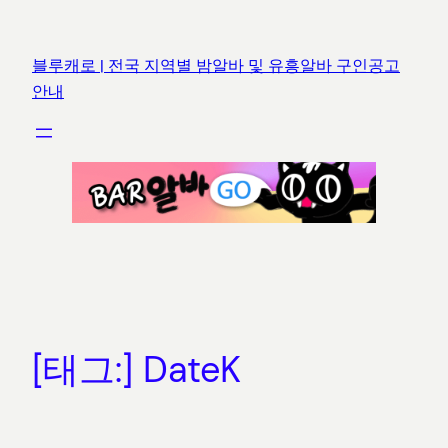
콘
텐
블루캐로 | 전국 지역별 밤알바 및 유흥알바 구인공고
츠
안내
로
바
로
가
기
[태그:]
DateK