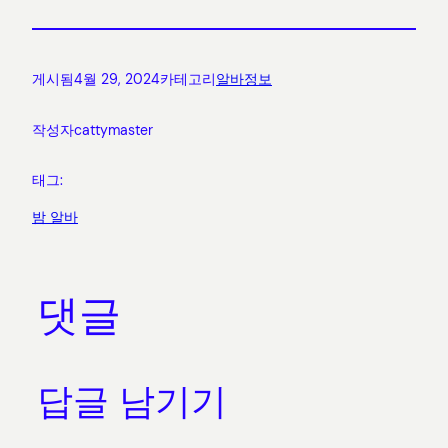
게시됨
4월 29, 2024
카테고리
알바정보
작성자
cattymaster
태그:
밤 알바
댓글
답글 남기기