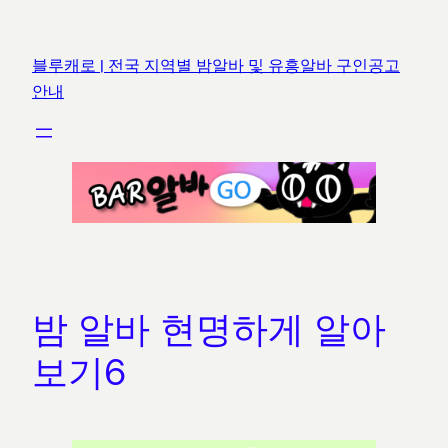
콘
텐
블루캐로 | 전국 지역별 밤알바 및 유흥알바 구인공고
츠
안내
로
바
로
가
기
밤 알바 현명하게 알아
보기6