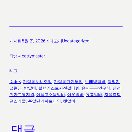
게시됨
5월 21, 2026
카테고리
Uncategorized
작성자
cattymaster
태그:
DateK
, 
가락동노래주점
, 
가락동단기투잡
, 
노래방알바
, 
당일지
급현금
, 
밤알바
, 
블랙리스트사전필터링
, 
송파구구인구직
, 
안전
귀가교통지원
, 
여성고소득알바
, 
여우알바
, 
유흥알바
, 
자율출퇴
근스케줄
, 
주말단기파트타임
, 
캣알바
댓글