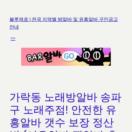
콘
텐
블루캐로 | 전국 지역별 밤알바 및 유흥알바 구인공고
츠
안내
로
바
로
가
기
가락동 노래방알바 송파
구 노래주점! 안전한 유
흥알바 갯수 보장 정산