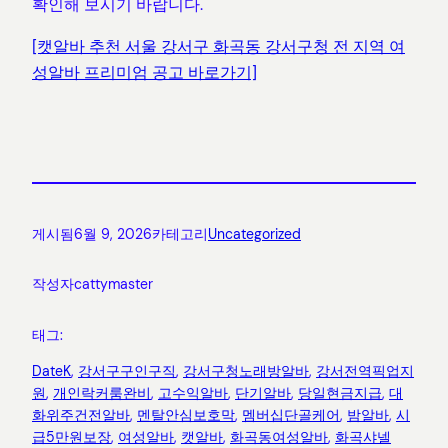
확인해 보시기 바랍니다.
[캣알바 추천 서울 강서구 화곡동 강서구청 전 지역 여
성알바 프리미엄 공고 바로가기]
게시됨
6월 9, 2026
카테고리
Uncategorized
작성자
cattymaster
태그:
DateK
, 
강서구구인구직
, 
강서구청노래방알바
, 
강서전역픽업지
원
, 
개인락커룸완비
, 
고수익알바
, 
단기알바
, 
당일현금지급
, 
대
화위주건전알바
, 
멘탈안심보호막
, 
멤버십단골케어
, 
밤알바
, 
시
급5만원보장
, 
여성알바
, 
캣알바
, 
화곡동여성알바
, 
화곡샤넬