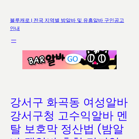
콘
텐
블루캐로 | 전국 지역별 밤알바 및 유흥알바 구인공고
츠
안내
로
바
로
가
기
강서구 화곡동 여성알바
강서구청 고수익알바 멘
탈 보호막 정산법 (밤알