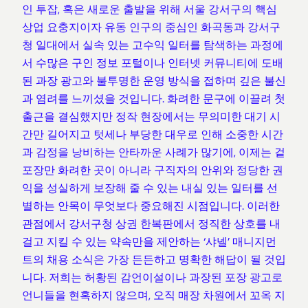
인 투잡, 혹은 새로운 출발을 위해 서울 강서구의 핵심
상업 요충지이자 유동 인구의 중심인 화곡동과 강서구
청 일대에서 실속 있는 고수익 일터를 탐색하는 과정에
서 수많은 구인 정보 포털이나 인터넷 커뮤니티에 도배
된 과장 광고와 불투명한 운영 방식을 접하며 깊은 불신
과 염려를 느끼셨을 것입니다. 화려한 문구에 이끌려 첫
출근을 결심했지만 정작 현장에서는 무의미한 대기 시
간만 길어지고 텃세나 부당한 대우로 인해 소중한 시간
과 감정을 낭비하는 안타까운 사례가 많기에, 이제는 겉
포장만 화려한 곳이 아니라 구직자의 안위와 정당한 권
익을 성실하게 보장해 줄 수 있는 내실 있는 일터를 선
별하는 안목이 무엇보다 중요해진 시점입니다. 이러한
관점에서 강서구청 상권 한복판에서 정직한 상호를 내
걸고 지킬 수 있는 약속만을 제안하는 ‘샤넬’ 매니지먼
트의 채용 소식은 가장 든든하고 명확한 해답이 될 것입
니다. 저희는 허황된 감언이설이나 과장된 포장 광고로
언니들을 현혹하지 않으며, 오직 매장 차원에서 꼬옥 지